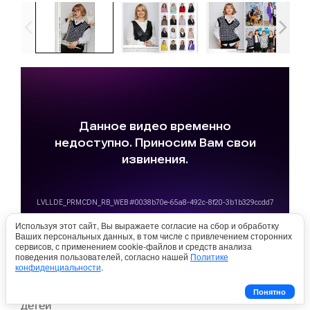
Используя этот сайт, Вы выражаете согласие на сбор и обработку
ШИКАРНЫЙ ЗА 7500 ₽
Ваших персональных данных, в том числе с привлечением сторонних
сервисов, с применением cookie-файлов и средств анализа
поведения пользователей, согласно нашей
Политике
конфиденциальности
.
, зависит от количества
От 20 до 30 разворотов
Понятно
детей